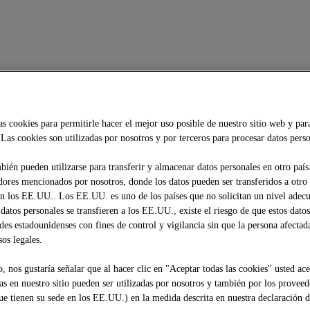
as cookies para permitirle hacer el mejor uso posible de nuestro sitio web y par
Las cookies son utilizadas por nosotros y por terceros para procesar datos perso
bién pueden utilizarse para transferir y almacenar datos personales en otro país
dores mencionados por nosotros, donde los datos pueden ser transferidos a otro
 los EE.UU.. Los EE.UU. es uno de los países que no solicitan un nivel adec
 datos personales se transfieren a los EE.UU., existe el riesgo de que estos dato
ades estadounidenses con fines de control y vigilancia sin que la persona afectad
os legales.
, nos gustaría señalar que al hacer clic en "Aceptar todas las cookies" usted ace
das en nuestro sitio pueden ser utilizadas por nosotros y también por los proveed
que tienen su sede en los EE.UU.) en la medida descrita en nuestra declaración 