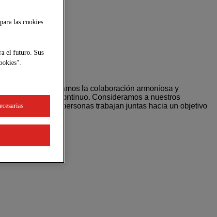
para las cookies
a el futuro. Sus
ookies".
laboradores, valoramos la colaboración armoniosa y
nas y el progreso continuo. Consideramos a nuestros
 surge cuando las personas trabajan juntas hacia un objetivo
ecesarias