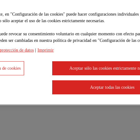
e, en "Configuración de las cookies" puede hacer configuraciones individuales 
 sólo aceptar el uso de las cookies estrictamente necesarias.
uede revocar su consentimiento voluntario en cualquier momento con efecto par
eden ser cambiadas en nuestra política de privacidad en "Configuración de las c
protección de datos
|
Imprimir
mano es fundamental para nuestro éxito. Con cerca de 5000 co
"
Work on Progress
" destaca nuestro compromiso con las perso
oportunidades de crecimiento profesional. Creemos que el éxito
 de cookies
Aceptar sólo las cookies estrictamente n
dad y bienestar, para seguir mejorando nuestra operación
Aceptar todas las cookies