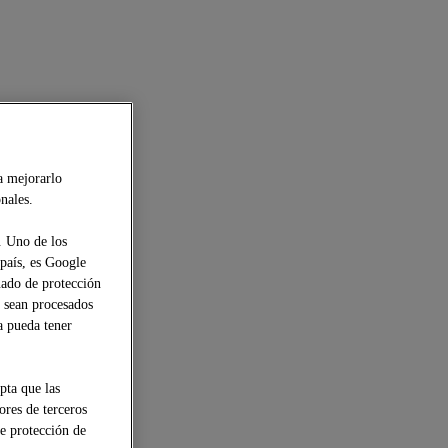
a mejorarlo
nales.
. Uno de los
 país, es Google
uado de protección
s sean procesados
a pueda tener
pta que las
ores de terceros
de protección de