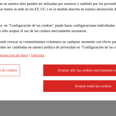
das en nuestro sitio pueden ser utilizadas por nosotros y también por los proveed
que tienen su sede en los EE.UU.) en la medida descrita en nuestra declaración 
e, en "Configuración de las cookies" puede hacer configuraciones individuales 
 sólo aceptar el uso de las cookies estrictamente necesarias.
struir un futuro mejor.
uede revocar su consentimiento voluntario en cualquier momento con efecto par
eden ser cambiadas en nuestra política de privacidad en "Configuración de las c
visión?
protección de datos
|
Imprimir
 cadena de valor. Creamos valor para las pers
 el ciclo de vida: desde la planificación y la c
 de cookies
Aceptar sólo las cookies estrictamente n
litación o la demolición. Con más de 250 proye
e el futuro de la construcción. En colaborac
Aceptar todas las cookies
r proyectos de construcción de forma que se pro