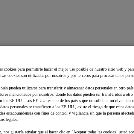
as cookies para permitirle hacer el mejor uso posible de nuestro sitio web y par
Las cookies son utilizadas por nosotros y por terceros para procesar datos perso
bién pueden utilizarse para transferir y almacenar datos personales en otro país
dores mencionados por nosotros, donde los datos pueden ser transferidos a otro
 los EE.UU.. Los EE.UU. es uno de los países que no solicitan un nivel adec
 datos personales se transfieren a los EE.UU., existe el riesgo de que estos dato
ades estadounidenses con fines de control y vigilancia sin que la persona afectad
os legales.
, nos gustaría señalar que al hacer clic en "Aceptar todas las cookies" usted ace