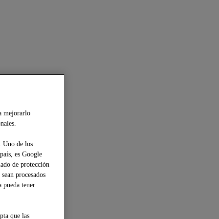
a mejorarlo
nales.
. Uno de los
 país, es Google
uado de protección
s sean procesados
a pueda tener
pta que las