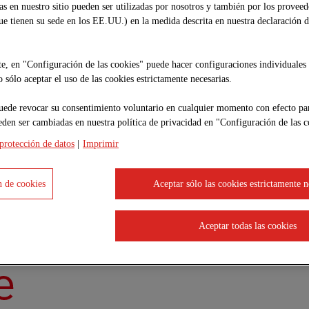
das en nuestro sitio pueden ser utilizadas por nosotros y también por los proveed
que tienen su sede en los EE.UU.) en la medida descrita en nuestra declaración 
e, en "Configuración de las cookies" puede hacer configuraciones individuales 
 sólo aceptar el uso de las cookies estrictamente necesarias.
uede revocar su consentimiento voluntario en cualquier momento con efecto par
eden ser cambiadas en nuestra política de privacidad en "Configuración de las c
protección de datos
|
Imprimir
 de cookies
Aceptar sólo las cookies estrictamente n
Aceptar todas las cookies