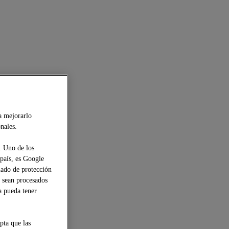
a mejorarlo
nales.
. Uno de los
 país, es Google
uado de protección
s sean procesados
a pueda tener
pta que las