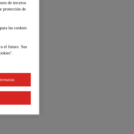
ores de terceros
de protección de
para las cookies
a el futuro. Sus
ookies".
ecesarias