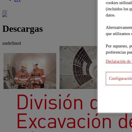
cookies utiliza
(incluidos los 
datos.
Descargas
Alternativament
que utilizamos o
undefined
Por supuesto, p
preferencias pu
Declaración de 
Configuración